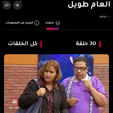
العام طويل‎
فكاهة
المزيد من المعلومات
حلقات
30
حلقة
كل الحلقات
S01 : E01
21 min