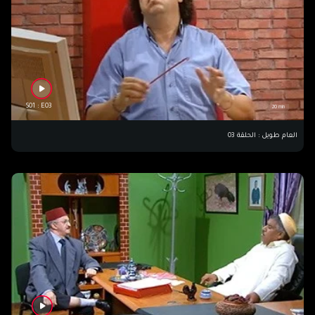
S01 : E03
20 min
العام طويل : الحلقة 03