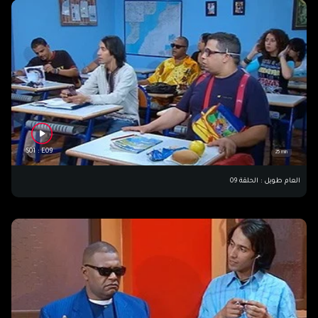
S01 : E09
25 min
العام طويل : الحلقة 09