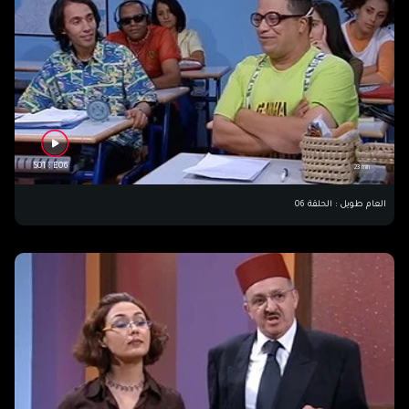
S01 : E06
23 min
العام طويل : الحلقة 06