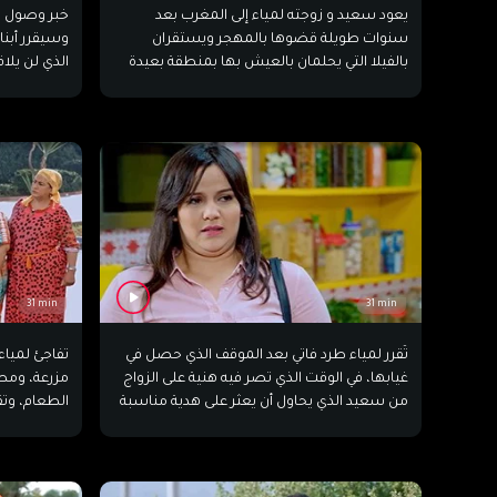
يعود سعيد و زوجته لمياء إلى المغرب بعد
خبر وصول س
سنوات طويلة قضوها بالمهجر ويستقران
وسيقرر أبنا
بالفيلا التي يحلمان بالعيش بها بمنطقة بعيدة
الذي لن يلا
عن صخب المدينة. يبحث سعيد عن بقعة أرضية
في الفيلا ي
يقيم عليها مشروعا عقاريا، إلا أن حدثا غير متوقع
يقيمون بها.
سيعقد الأمور.
31 min
31 min
تُقرر لمياء طرد فاتي بعد الموقف الذي حصل في
تفاجئ لمياء
غيابها، في الوقت الذي تصر فيه هنية على الزواج
مزرعة، ومطب
من سعيد الذي يحاول أن يعثر على هدية مناسبة
يُكفر بها عن خطئه.
تجعل الضيو
الدوار. فه