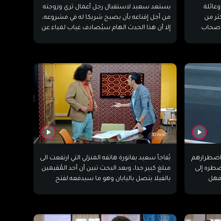
وعائلة
يستعد سعيد لاستقبال رجل أعمال ثري وزوجته
ثر من
من أجل إقناعه بأن يصبح شريكا له في مشروعه،
لأصحاب
إلا أن هذا الحدث الهام سيُصادف غياب لمياء عن
بر أقربائه
منزلها. وهو ما سيجعل فاتي الخادمة تتقمص
دورها وسط مواقف كوميدية متشابكة.
30 min
واضطرارهم
يُفاجأ سعيد بفاتورة هاتفه المنزلي التي ارتفعت الى
لتناول الوجبات السريعة، وهو ما سيضطره إلى
مبلغ كبير جدا، وبعد البحث تبين أن أحد المُقيمين
 .فهل
بالفيلا يتصل باليابان وهو ما سيدفعه لفتح
مياء
تحقيق لتعقب هوية الفاعل وسط تهرب الجميع
من هذه التهمة.