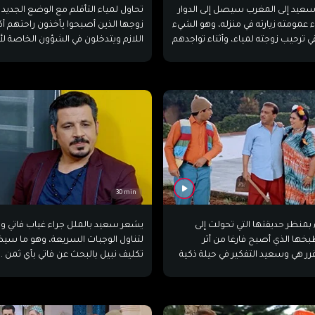
عيد إلى المغرب سيصل إلى الدوار
تحاول لمياء التأقلم مع الوضع الجديد 
ء عمومته زيارته في منزله، وهو الشيء
زوجها الذين أصبحوا يأخذون راحتهم أك
قي ترحيب زوجته لمياء، وأثناء تواجدهم
اللازم ويتدخلون في الشؤون الخاصة 
صلهم خبر سيء من القرية التي
البيت، تتخذ قرارا صارما لجعل سعيد يُج
على مغادرة الفيلا.
30 min
 بمنظر حديقتها التي تحولت إلى
يشعر سعيد بالملل جراء غياب فاتي 
خها الذي أصبح فارغا من أثر
الطعام، وتقرر هي وسعيد التفكير في حيلة ذكية
تكليف نبيل بالبحث عن فاتي بأي ثمن
ف غير المرغوب فيهم يعودون إلى
سيتوصل سعيد لخطة من أجل إقناع ل
ل ستنجح الخطة؟
بعودتها؟