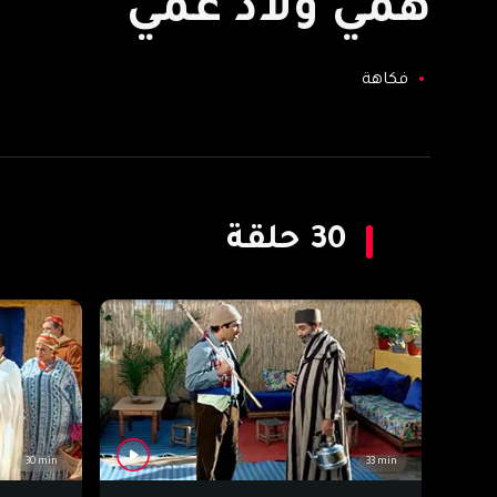
همي ولاد عمي
فكاهة
30
حلقة
30 min
33 min