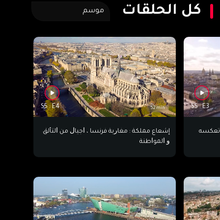
كل الحلقات
موسم
S5 : E4
S5 : E3
52 min
 تعكسه
إشعاع ﻣﻤﻠﻜﺔ : ﻣﻐﺎﺭﺑﺔ ﻓﺮﻧﺴﺎ ، ﺍﺟﻴﺎﻝ ﻣﻦ ﺍﻟﺘﺄﻟﻖ
ﻭ ﺍﻟﻤﻮﺍﻃﻨﺔ