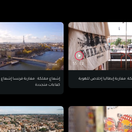
S5 : E2
53 min
لاص للهوية
إشعاع ﻣﻤﻠﻜﺔ : مغاربة فرنسا إشعاع
كفاءات متجددة