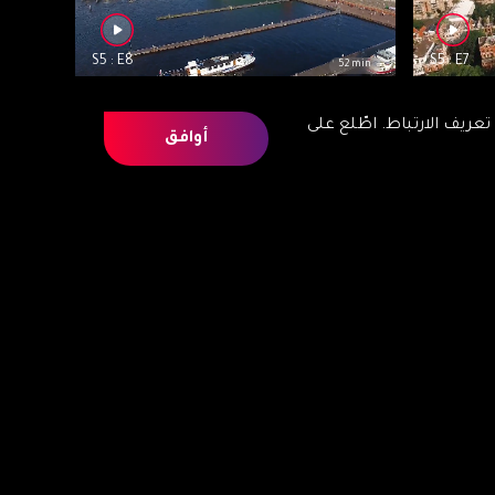
S5 : E8
S5 : E7
52 min
الية
اشعاع مملكة : مغاربة هولندا مسار أربعة أجيال
يف الارتباط. اطّلع على
أوافق
S5 : E12
S5 : E11
53 min
 ﻣﺴﺘﻤﺮ
اشعاع مملكة : مغاربة ألمانيا قلوب في شرق
القارة