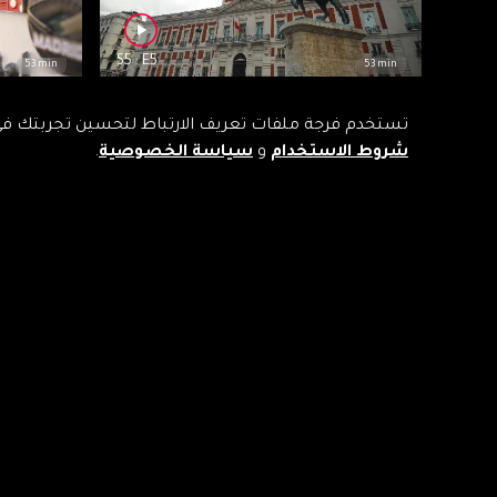
S5 : E5
53 min
53 min
إشعاع مملكة : المغرب وإسبانيا .. 13 قرن من
ﺍﺷﻌﺎﻉ ﻣﻤﻠﻜ
تستخدم فرجة ملفات تعريف الارتباط لتحسين تجربتك في 
العلاقات
وعلاقات مت
شروط الاستخدام
و
سياسة الخصوصية
.
S5 : E9
53 min
53 min
اشعاع مملكة : ﻣﻐﺎﺭﺑﺔ ﺑﻠﺠﻴﻜﺎ، ﻫﻮﻳﺔ ﺃﺻﻴﻠﺔ ﻭ
اشعاع مملكة
ﻛﻔﺎﺀﺓ متجددة