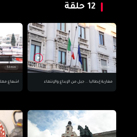
12
حلقة
S5 : E1
53 min
53 min
مغاربة إيطاليا ... جيل من الإبداع والإنتماء
اشعاع مملكة: مغاربة إيطاليا إخ