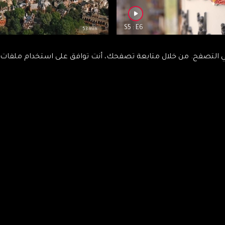
S5 : E6
53 min
ﺔ: المغرب وإسبانيا مملكتين
إشعاع ﻣﻤﻠﻜﺔ : مغاربة هولندا..كفاءة ع
التصفح. من خلال متابعة تصفحك، أنت توافق على استخدام ملفات تعر
عددة
بالأراضي المنخفضة
S5 : E10
53 min
 : مغاربة بلجيكا هوية بين قارتي
ﺍﺷﻌﺎﻉ ﻣﻤﻠﻜﺔ : ﻣﻐﺎﺭﺑﺔ ﺍلمانيا ، ﻭﺻر