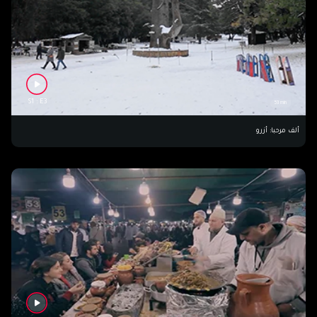
S1 : E3
53 min
ألف مرحبا: أزرو