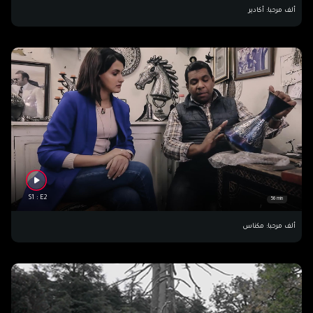
ألف مرحبا: أكادير
S1 : E2
56 min
ألف مرحبا: مكناس