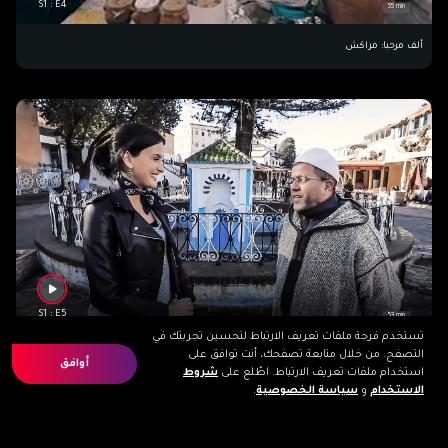
S1 : E4
55 min
ألف مرحبا: مراكش
S1 : E5
53 min
تستخدم فرجة ملفات تعريف الارتباط لتحسين تجربتك في
التصفح. من خلال متابعة تصفحك، أنت توافق على
ألف مرحبا: شفشاون
أوافق
استخدام ملفات تعريف الارتباط. اطّلع على
شروط
الاستخدام
و
سياسة الخصوصية
.