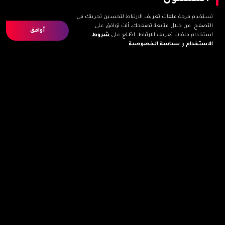
تستخدم فرجة ملفات تعريف الارتباط لتحسين تجربتك في
التصفح. من خلال متابعة تصفحك، أنت توافق على
أوافق
استخدام ملفات تعريف الارتباط. اطّلع على
شروط
الاستخدام
و
سياسة الخصوصية
.
الزوهرة نجوم
عبد الإله عاجل
Item
1
of
قد تحبون أيضا
6