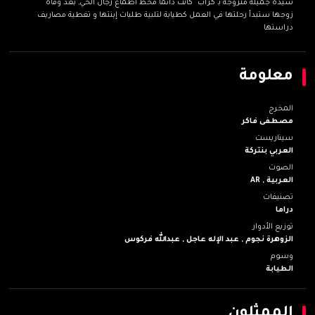
سيدة جميلة متزوجة بـ"كراب" كانت دائما محط أطماع رجال الحي, بعد وفاة
زوجها ستبدأ رحلتها في العمل كطيابة لتلبية طلبات إبنتها و تغطية مصاريف
دراستها
معلومة
المخرج
مصطفى فاكر
سيناريست
العربي بنتركة
الصوت
العربية ,
AR
تصنيفات
دراما
توزيع الأدوار
الزوهرة نجوم ,
عبد الإله عاجل ,
عبدالله فركوس
وسوم
الطيابة
الممثلون